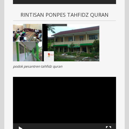
RINTISAN PONPES TAHFIDZ QURAN
podok pesantren tahfidz quran