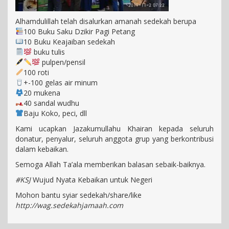
Alhamdulillah telah disalurkan amanah sedekah berupa
100 Buku Saku Dzikir Pagi Petang
10 Buku Keajaiban sedekah
buku tulis
pulpen/pensil
100 roti
+-100 gelas air minum
20 mukena
40 sandal wudhu
Baju Koko, peci, dll
Kami ucapkan Jazakumullahu Khairan kepada seluruh
donatur, penyalur, seluruh anggota grup yang berkontribusi
dalam kebaikan.
Semoga Allah Ta’ala memberikan balasan sebaik-baiknya.
#KSJ
Wujud Nyata Kebaikan untuk Negeri
Mohon bantu syiar sedekah/share/like
http://wag.sedekahjamaah.com