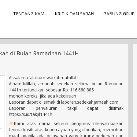
TENTANG KAMI
KRITIK DAN SARAN
GABUNG GRUP
ekah di Bulan Ramadhan 1441H
Assalamu ‘alaikum warrohmatullah
Alhamdulillah, amanah sedekah selama bulan Ramadan
1441h tertunaikan sebesar Rp. 116.680.885
mohon koreksi jika ada kekeliruan
Laporan dapat di simak di laporan.sedekahjamaah.com
Laporan penyaluran takjil dapat disimak
https://s.id/takjil1441h
Kami atas nama seluruh pengurus menyampaikan
terima kasih atas kepercayaan yang diberikan, memohon
maaf apabila ada pelayanan yang kurang berkenan dan