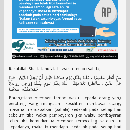
Rasulullah Shalllallahu ‘alaihi wa sallam bersabda,
مَنْ أَنْظَرَ مُعْسِرًا ، فَلَـهُ بِكُـّلِ يَوْمٍ صَدَقَـةٌ قَبْـلَ أَنْ يَـحِلَّ الدَّيْنُ ، فَإِذَا
حَلَّ الدَّيْنُ ، فَـأَنْظَرَهُ بَعْدَ ذٰلِكَ ، فَلَهُ بِكُـّلِ يَـوْمٍ مِثْـلُهُ [وَ فِي رِوَايةلِأَ
حْمَدَ:مِثْلَيْهِ] صَدَقَـةٌ
Barangsiapa memberi tempo waktu kepada orang yang
berutang yang mengalami kesulitan membayar utang,
maka ia mendapatkan (pahala) sedekah pada setiap hari
sebelum tiba waktu pembayaran. Jika waktu pembayaran
telah tiba kemudian ia memberi tempo lagi setelah itu
kepadanya, maka ia mendapat sedekah pada setiap hari