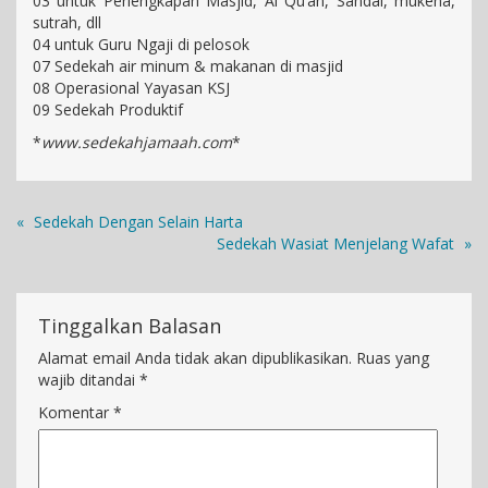
03 untuk Perlengkapan Masjid, Al Qu’an, Sandal, mukena,
sutrah, dll
04 untuk Guru Ngaji di pelosok
07 Sedekah air minum & makanan di masjid
08 Operasional Yayasan KSJ
09 Sedekah Produktif
*
www.sedekahjamaah.com
*
«
Sedekah Dengan Selain Harta
Sedekah Wasiat Menjelang Wafat
»
Tinggalkan Balasan
Alamat email Anda tidak akan dipublikasikan.
Ruas yang
wajib ditandai
*
Komentar
*