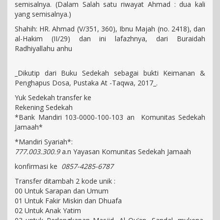
semisalnya. (Dalam Salah satu riwayat Ahmad : dua kali
yang semisalnya.)
Shahih: HR. Ahmad (V/351, 360), Ibnu Majah (no. 2418), dan
al-Hakim (II/29) dan ini lafazhnya, dari Buraidah
Radhiyallahu anhu
_Dikutip dari Buku Sedekah sebagai bukti Keimanan &
Penghapus Dosa, Pustaka At -Taqwa, 2017_.
Yuk Sedekah transfer ke
Rekening Sedekah
*Bank Mandiri 103-0000-100-103 an Komunitas Sedekah
Jamaah*
*Mandiri Syariah*:
777.003.300.9
a.n Yayasan Komunitas Sedekah Jamaah
konfirmasi ke
0857-4285-6787
Transfer ditambah 2 kode unik :
00 Untuk Sarapan dan Umum
01 Untuk Fakir Miskin dan Dhuafa
02 Untuk Anak Yatim