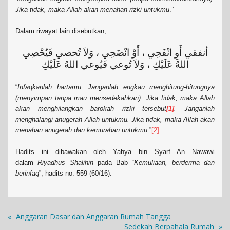
Jika tidak, maka Allah akan menahan rizki untukmu
.”
Dalam riwayat lain disebutkan,
أنفقي أَوِ انْفَحِي ، أَوْ انْضَحِي ، وَلاَ تُحصي فَيُحْصِي
اللهُ عَلَيْكِ ، وَلاَ تُوعي فَيُوعي اللهُ عَلَيْكِ
“
Infaqkanlah hartamu. Janganlah engkau menghitung-hitungnya
(menyimpan tanpa mau mensedekahkan). Jika tidak, maka Allah
akan menghilangkan barokah rizki tersebut
[1]
. Janganlah
menghalangi anugerah Allah untukmu. Jika tidak, maka Allah akan
menahan anugerah dan kemurahan untukmu
.”
[2]
Hadits ini dibawakan oleh Yahya bin Syarf An Nawawi
dalam
Riyadhus Shalihin
pada Bab “
Kemuliaan, berderma dan
berinfaq
”, hadits no. 559 (60/16).
«
Anggaran Dasar dan Anggaran Rumah Tangga
Sedekah Berpahala Rumah
»