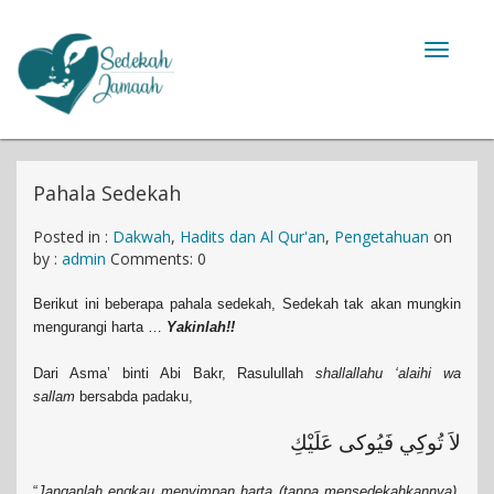
Toggle
navigat
Pahala Sedekah
Posted in :
Dakwah
,
Hadits dan Al Qur'an
,
Pengetahuan
on
by :
admin
Comments: 0
Berikut ini beberapa pahala sedekah, Sedekah tak akan mungkin
mengurangi harta …
Yakinlah!!
Dari Asma’ binti Abi Bakr, Rasulullah
shallallahu ‘alaihi wa
sallam
bersabda padaku,
لاَ تُوكِي فَيُوكى عَلَيْكِ
“
Janganlah engkau menyimpan harta (tanpa mensedekahkannya).