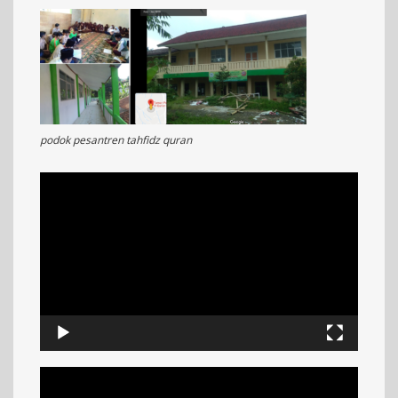
podok pesantren tahfidz quran